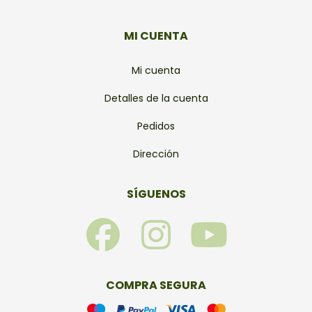
MI CUENTA
Mi cuenta
Detalles de la cuenta
Pedidos
Dirección
SÍGUENOS
F
I
Y
a
n
o
c
s
u
COMPRA SEGURA