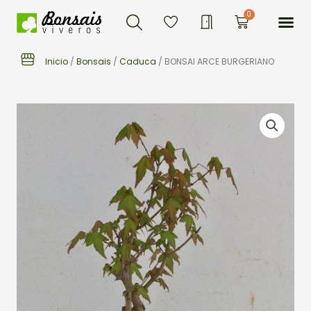
Buscar
Ir
Me
0
Carrito
al
contenido
Inicio
/
Bonsais
/
Caduca
/ BONSAI ARCE BURGERIANO