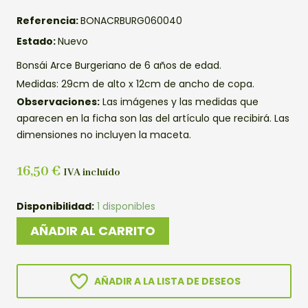
Referencia:
BONACRBURG060040
Estado:
Nuevo
Bonsái Arce Burgeriano de 6 años de edad.
Medidas: 29cm de alto x 12cm de ancho de copa.
Observaciones:
Las imágenes y las medidas que
aparecen en la ficha son las del artículo que recibirá. Las
dimensiones no incluyen la maceta.
16,50
€
IVA incluído
BONSAI
Disponibilidad:
1 disponibles
ARCE
AÑADIR AL CARRITO
BURGERIANO
cantidad
AÑADIR A LA LISTA DE DESEOS