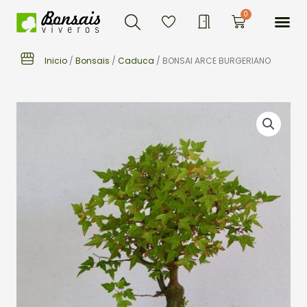
Buscar
Ir
Me
0
Carrito
al
contenido
Inicio
/
Bonsais
/
Caduca
/ BONSAI ARCE BURGERIANO