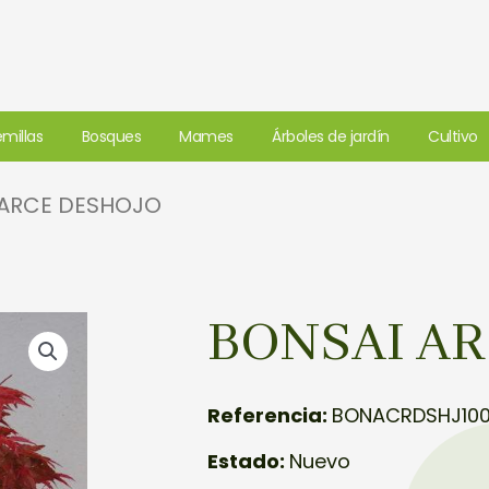
millas
Bosques
Mames
Árboles de jardín
Cultivo
 ARCE DESHOJO
BONSAI A
Referencia:
BONACRDSHJ100
Estado:
Nuevo