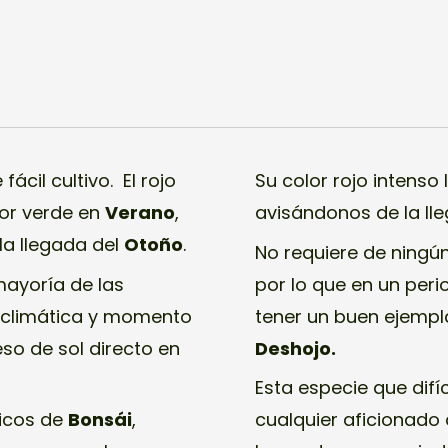
ácil cultivo. El rojo
Su color rojo intenso 
or verde en
Verano
,
avisándonos de la ll
la llegada del
Otoño
.
No requiere de ningún
mayoría de las
por lo que en un peri
a climática y momento
tener un buen ejempl
so de sol directo en
Deshojo.
Esta especie que difí
sicos de
Bonsái
,
cualquier aficionado 