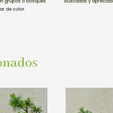
an grupos o bosques
buscadas y apreciad
r de color.
onados