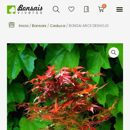
Buscar
Ir
Me
0
Carrito
al
contenido
Inicio
/
Bonsais
/
Caduca
/ BONSAI ARCE DESHOJO