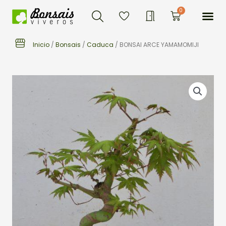
Buscar
Ir
Me
0
Carrito
al
contenido
Inicio
/
Bonsais
/
Caduca
/ BONSAI ARCE YAMAMOMIJI