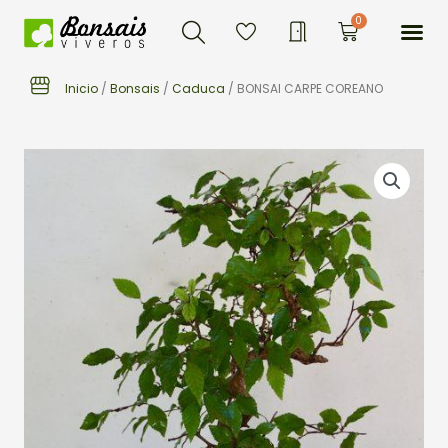
Buscar
Ir
Me
0
Carrito
al
contenido
Inicio
/
Bonsais
/
Caduca
/ BONSAI CARPE COREANO