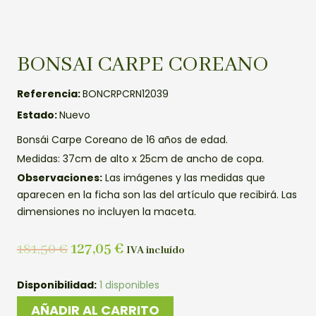
BONSAI CARPE COREANO
Referencia:
BONCRPCRN12039
Estado:
Nuevo
Bonsái Carpe Coreano de 16 años de edad.
Medidas: 37cm de alto x 25cm de ancho de copa.
Observaciones:
Las imágenes y las medidas que
aparecen en la ficha son las del artículo que recibirá. Las
dimensiones no incluyen la maceta.
181,50
€
127,05
€
IVA incluído
BONSAI
Disponibilidad:
1 disponibles
CARPE
AÑADIR AL CARRITO