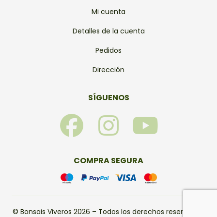
Mi cuenta
Detalles de la cuenta
Pedidos
Dirección
SÍGUENOS
F
I
Y
a
n
o
c
s
u
COMPRA SEGURA
e
t
t
b
a
u
© Bonsais Viveros 2026 – Todos los derechos reservados.