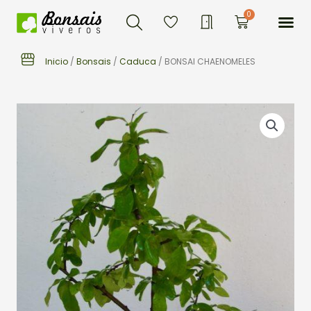
Buscar
Ir
Me
0
Carrito
al
contenido
Inicio
/
Bonsais
/
Caduca
/ BONSAI CHAENOMELES