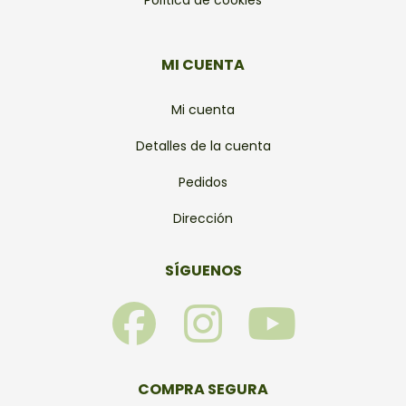
Política de cookies
MI CUENTA
Mi cuenta
Detalles de la cuenta
Pedidos
Dirección
SÍGUENOS
F
I
Y
a
n
o
c
s
u
COMPRA SEGURA