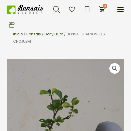
Buscar
Ir
Me
0
Carrito
al
contenido
Inicio
/
Bonsais
/
Flor y Fruto
/ BONSAI CHAENOMELES
CHOJUBAI