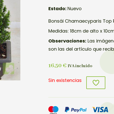
Estado:
Nuevo
Bonsái Chamaecyparis Top P
Medidas: 18cm de alto x 10c
Observaciones:
Las imágene
son las del artículo que reci
16,50
€
IVA incluído
Sin existencias