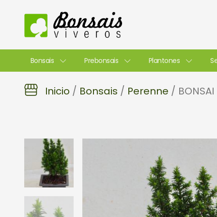
Ir
al
contenido
Bonsais
Prebonsais
Plantones
Se
Inicio
/
Bonsais
/
Perenne
/ BONSAI