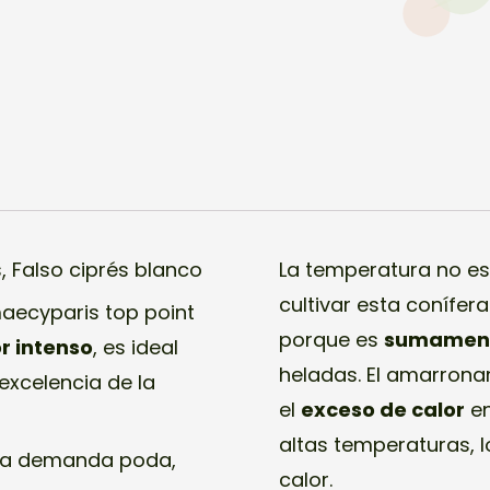
, Falso ciprés blanco
La temperatura no es
cultivar esta conífe
maecyparis top point
porque es
sumamente
r intenso
, es ideal
heladas. El amarronam
 excelencia de la
el
exceso de calor
en
altas temperaturas, l
era demanda poda,
calor.