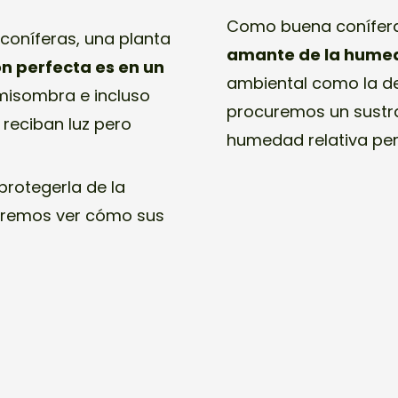
Como buena conífera
coníferas, una planta
amante de la hume
ón perfecta es en un
ambiental como la de
misombra e incluso
procuremos un sustra
reciban luz pero
humedad relativa pero
protegerla de la
raremos ver cómo sus