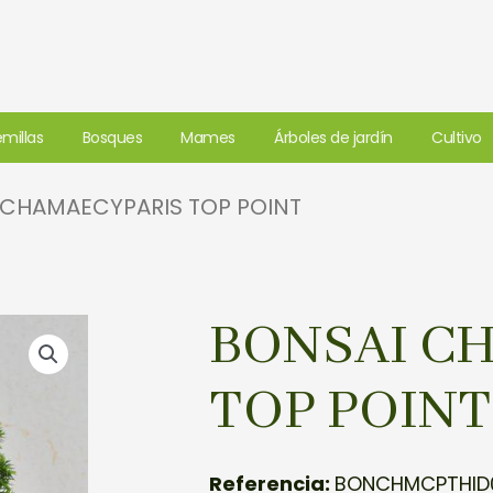
millas
Bosques
Mames
Árboles de jardín
Cultivo
 CHAMAECYPARIS TOP POINT
BONSAI C
TOP POINT
Referencia:
BONCHMCPTHID