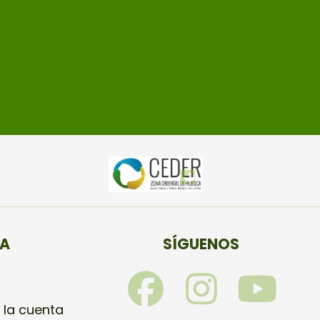
TA
SÍGUENOS
F
I
Y
a
n
o
 la cuenta