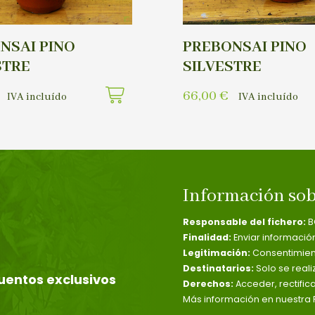
NSAI PINO
PREBONSAI PINO
STRE
SILVESTRE
66,00
€
IVA incluído
IVA incluído
Información sob
Responsable del fichero:
B
Finalidad:
Enviar informació
Legitimación:
Consentimient
Destinatarios:
Solo se reali
uentos exclusivos
Derechos:
Acceder, rectific
Más información en nuestra P