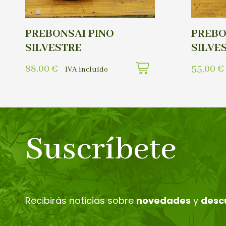
PREBONSAI PINO
PREBO
SILVESTRE
SILVE
88,00
€
55,00
€
IVA incluído
Suscríbete
Recibirás noticias sobre
novedades
y
desc