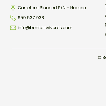
Carretera Binaced S/N - Huesca
659 537 938
info@bonsaisviveros.com
© B