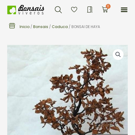
Buscar
Ir
Me
0
Carrito
al
contenido
Inicio
/
Bonsais
/
Caduca
/ BONSAI DE HAYA