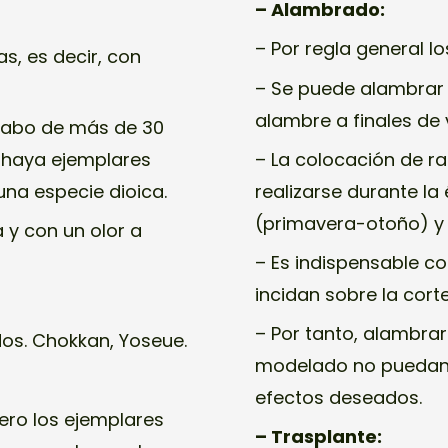
– Alambrado:
– Por regla general 
s, es decir, con
– Se puede alambrar l
alambre a finales de 
 cabo de más de 30
 haya ejemplares
– La colocación de 
una especie dioica.
realizarse durante l
(primavera-otoño) y 
 y con un olor a
– Es indispensable co
incidan sobre la cort
– Por tanto, alambrar
dos. Chokkan, Yoseue.
modelado no puedan u
efectos deseados.
pero los ejemplares
– Trasplante: