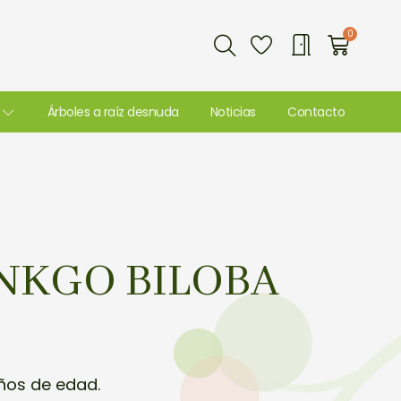
Buscar
0
Carri
Árboles a raíz desnuda
Noticias
Contacto
NKGO BILOBA
años de edad.