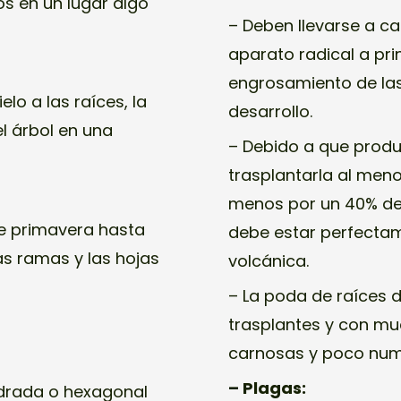
s en un lugar algo
– Deben llevarse a c
aparato radical a pr
engrosamiento de las
elo a las raíces, la
desarrollo.
el árbol en una
– Debido a que produ
trasplantarla al men
menos por un 40% de 
de primavera hasta
debe estar perfecta
las ramas y las hojas
volcánica.
– La poda de raíces 
trasplantes y con m
carnosas y poco num
– Plagas:
drada o hexagonal