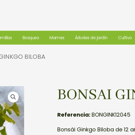
millas
Bosques
Mames
Árboles de jardín
Cultivo
 GINKGO BILOBA
BONSAI GI
Referencia:
BONGINK12045
Bonsái Ginkgo Biloba de 12 