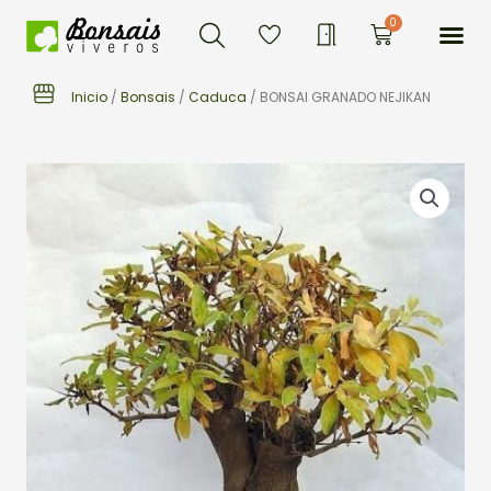
Buscar
Ir
Me
0
Carrito
al
contenido
Inicio
/
Bonsais
/
Caduca
/ BONSAI GRANADO NEJIKAN