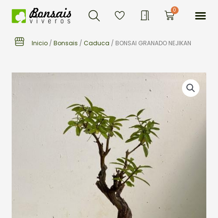
Buscar
Ir
Me
0
Carrito
al
contenido
Inicio
/
Bonsais
/
Caduca
/ BONSAI GRANADO NEJIKAN