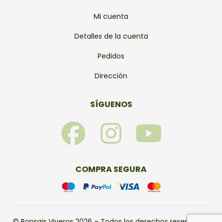
Mi cuenta
Detalles de la cuenta
Pedidos
Dirección
SÍGUENOS
F
I
Y
a
n
o
c
s
u
COMPRA SEGURA
e
t
t
© Bonsais Viveros 2026 – Todos los derechos reservados.