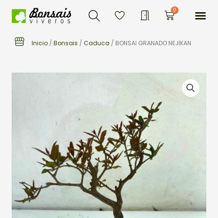
Buscar
Ir
Me
0
Carrito
al
contenido
Inicio
/
Bonsais
/
Caduca
/ BONSAI GRANADO NEJIKAN