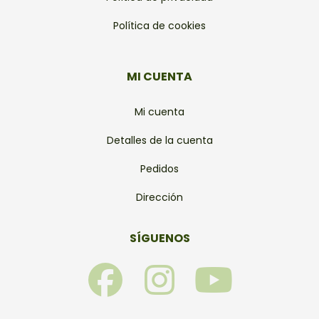
Política de cookies
MI CUENTA
Mi cuenta
Detalles de la cuenta
Pedidos
Dirección
SÍGUENOS
F
I
Y
a
n
o