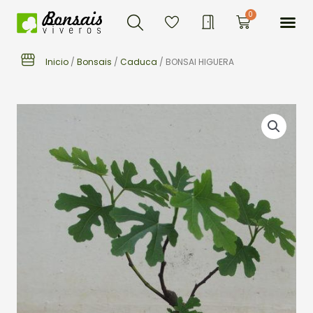
Buscar
Ir
Me
0
Carrito
al
contenido
Inicio
/
Bonsais
/
Caduca
/ BONSAI HIGUERA