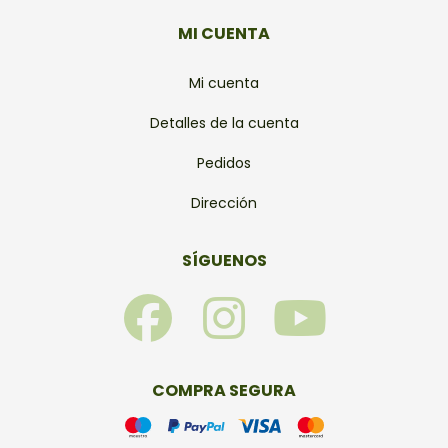
MI CUENTA
Mi cuenta
Detalles de la cuenta
Pedidos
Dirección
SÍGUENOS
F
I
Y
a
n
o
c
s
u
COMPRA SEGURA