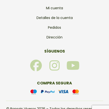
Mi cuenta
Detalles de la cuenta
Pedidos
Dirección
SÍGUENOS
F
I
Y
a
n
o
c
s
u
COMPRA SEGURA
e
t
t
© Bonsais Viveros 2026 – Todos los derechos reservados.