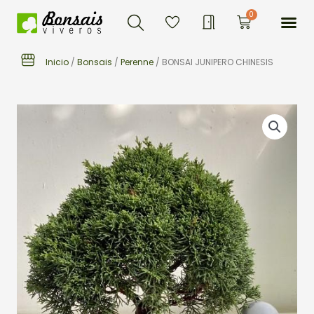
Buscar
Ir
Me
0
Carrito
al
contenido
Inicio
/
Bonsais
/
Perenne
/ BONSAI JUNIPERO CHINESIS