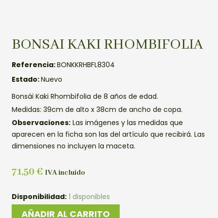
BONSAI KAKI RHOMBIFOLIA
Referencia:
BONKKRHBFL8304
Estado:
Nuevo
Bonsái Kaki Rhombifolia de 8 años de edad.
Medidas: 39cm de alto x 38cm de ancho de copa.
Observaciones:
Las imágenes y las medidas que
aparecen en la ficha son las del artículo que recibirá. Las
dimensiones no incluyen la maceta.
71,50
€
IVA incluído
BONSAI
Disponibilidad:
1 disponibles
KAKI
AÑADIR AL CARRITO