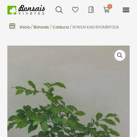
Buscar
Ir
Me
0
Carrito
al
contenido
Inicio
/
Bonsais
/
Caduca
/ BONSAI KAKI RHOMBIFOLIA