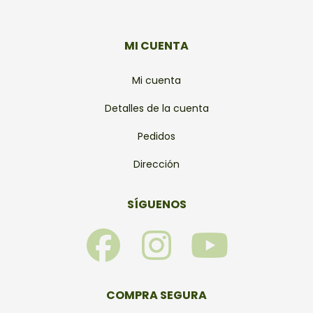
MI CUENTA
Mi cuenta
Detalles de la cuenta
Pedidos
Dirección
SÍGUENOS
F
I
Y
a
n
o
c
s
u
COMPRA SEGURA