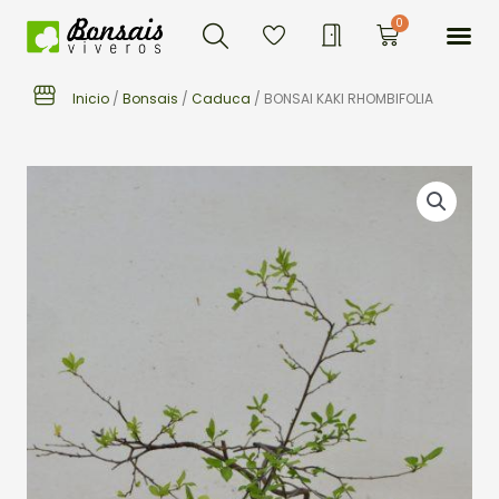
Buscar
Ir
Me
0
Carrito
al
contenido
Inicio
/
Bonsais
/
Caduca
/ BONSAI KAKI RHOMBIFOLIA