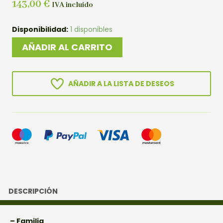
143,00
€
IVA incluído
BONSAI
Disponibilidad:
1 disponibles
KAKI
AÑADIR AL CARRITO
RHOMBIFOLIA
cantidad
AÑADIR A LA LISTA DE DESEOS
DESCRIPCIÓN
– Familia