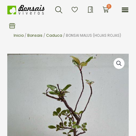
Buscar
Ir
Me
0
Carrito
al
contenido
Inicio
/
Bonsais
/
Caduca
/ BONSAI MALUS (HOJAS ROJAS)