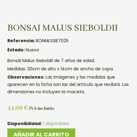
BONSAI MALUS SIEBOLDII
Referencia:
BONMLSSIE7025
Estado:
Nuevo
Bonsái Malus Sieboldii de 7 años de edad.
Medidas: 20cm de alto x 14cm de ancho de copa.
Observaciones:
Las imágenes y las medidas que
aparecen en la ficha son las del artículo que recibirá. Las
dimensiones no incluyen la maceta.
44,00
€
IVA incluído
BONSAI
Disponibilidad:
1 disponibles
MALUS
AÑADIR AL CARRITO