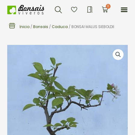
Buscar
Ir
Me
0
Carrito
al
contenido
Inicio
/
Bonsais
/
Caduca
/ BONSAI MALUS SIEBOLDII