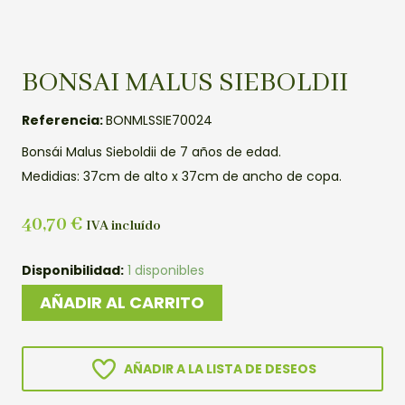
BONSAI MALUS SIEBOLDII
Referencia:
BONMLSSIE70024
Bonsái Malus Sieboldii de 7 años de edad.
Medidias: 37cm de alto x 37cm de ancho de copa.
40,70
€
IVA incluído
BONSAI
Disponibilidad:
1 disponibles
MALUS
AÑADIR AL CARRITO
SIEBOLDII
cantidad
AÑADIR A LA LISTA DE DESEOS