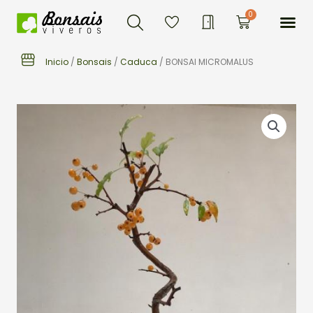
Buscar
Ir
Me
0
Carrito
al
contenido
Inicio
/
Bonsais
/
Caduca
/ BONSAI MICROMALUS