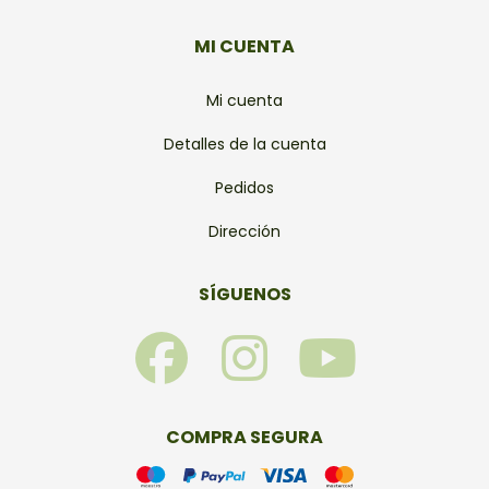
MI CUENTA
Mi cuenta
Detalles de la cuenta
Pedidos
Dirección
SÍGUENOS
F
I
Y
a
n
o
c
s
u
COMPRA SEGURA