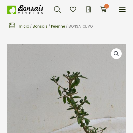
Buscar
Ir
Me
0
Carrito
al
contenido
Inicio
/
Bonsais
/
Perenne
/ BONSAI OLIVO