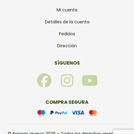
Mi cuenta
Detalles de la cuenta
Pedidos
Dirección
SÍGUENOS
F
I
Y
a
n
o
c
s
u
COMPRA SEGURA
e
t
t
© Bonsais Viveros 2026 – Todos los derechos reservados.