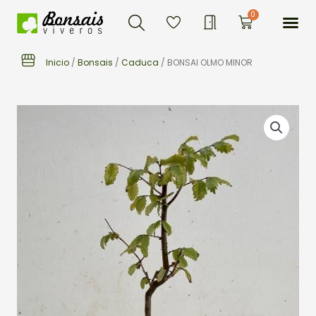
Buscar
Ir
Me
0
Carrito
al
contenido
Inicio
/
Bonsais
/
Caduca
/ BONSAI OLMO MINOR