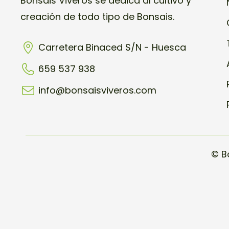
Bonsais Viveros se dedica al cultivo y
creación de todo tipo de Bonsais.
Carretera Binaced S/N - Huesca
659 537 938
info@bonsaisviveros.com
© B