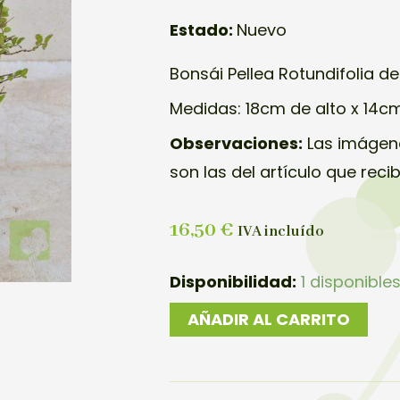
Estado:
Nuevo
Bonsái Pellea Rotundifolia d
Medidas: 18cm de alto x 14c
Observaciones:
Las imágene
son las del artículo que reci
16,50
€
IVA incluído
BONSAI
Disponibilidad:
1 disponible
PELLAEA
AÑADIR AL CARRITO
ROTUDIFOLIA
cantidad