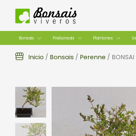
Ir
al
contenido
Bonsais
Prebonsais
Plantones
Se
Inicio
/
Bonsais
/
Perenne
/ BONSAI 