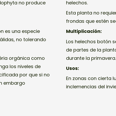
ridophyta no produce
helechos.
Esta planta no requie
frondas que estén se
ón es una especie
Multiplicación:
álidas, no tolerando
Los helechos botón s
de partes de la plant
téria orgánica como
durante la primavera
ga los niveles de
Usos:
ificada por que si no
En zonas con cierta 
 Sin embargo
inclemencias del invie