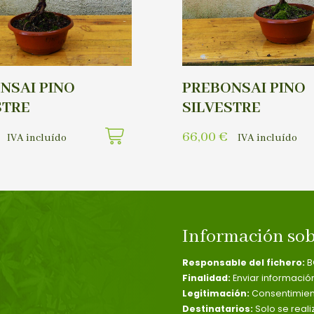
NSAI PINO
PREBONSAI PINO
STRE
SILVESTRE
66,00
€
IVA incluído
IVA incluído
Información sob
Responsable del fichero:
B
Finalidad:
Enviar informació
Legitimación:
Consentimient
Destinatarios:
Solo se reali