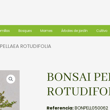
millas
Bosques
Mames
Árboles de jardín
Cultivo
PELLAEA ROTUDIFOLIA
BONSAI PE
ROTUDIFO
Referencia:
BONPELL050062