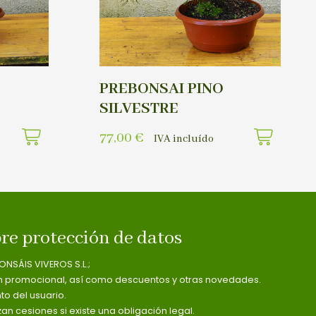
PREBONSAI PINO
SILVESTRE
77,00
€
IVA incluído
re protección de datos
ONSÁIS VIVEROS S.L.;
n promocional, así como descuentos y otras novedades.
o del usuario.
zan cesiones si existe una obligación legal.