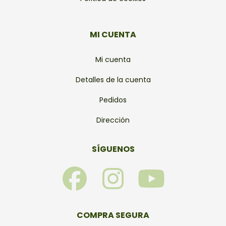
MI CUENTA
Mi cuenta
Detalles de la cuenta
Pedidos
Dirección
SÍGUENOS
F
I
Y
a
n
o
c
s
u
COMPRA SEGURA