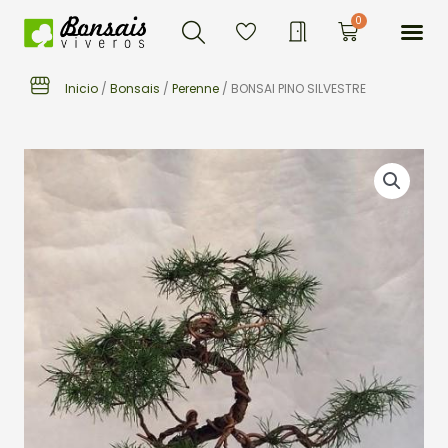
Buscar
Ir
Me
0
Carrito
al
contenido
Inicio
/
Bonsais
/
Perenne
/ BONSAI PINO SILVESTRE