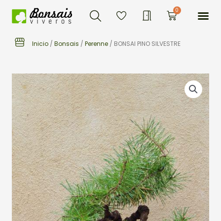
Buscar
Ir
Me
0
Carrito
al
contenido
Inicio
/
Bonsais
/
Perenne
/ BONSAI PINO SILVESTRE