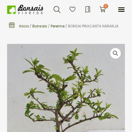
Buscar
Ir
Me
0
Carrito
al
contenido
Inicio
/
Bonsais
/
Perenne
/ BONSAI PIRACANTA NARANJA