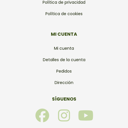
Política de privacidad
Política de cookies
MI CUENTA
Mi cuenta
Detalles de la cuenta
Pedidos
Dirección
SÍGUENOS
F
I
Y
a
n
o