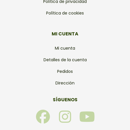
Política de privacidad
Política de cookies
MI CUENTA
Mi cuenta
Detalles de la cuenta
Pedidos
Dirección
SÍGUENOS
F
I
Y
a
n
o