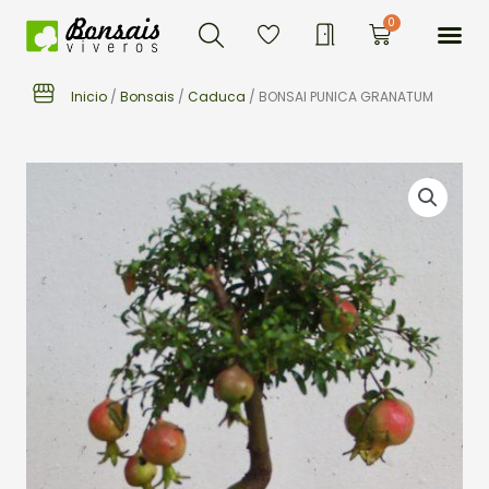
Buscar
Ir
Me
0
Carrito
al
contenido
Inicio
/
Bonsais
/
Caduca
/ BONSAI PUNICA GRANATUM