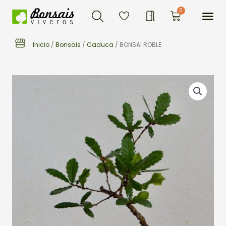
Buscar
Ir
Me
0
Carrito
al
contenido
Inicio
/
Bonsais
/
Caduca
/ BONSAI ROBLE