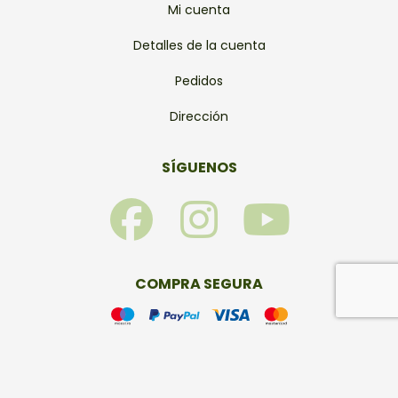
Mi cuenta
Detalles de la cuenta
Pedidos
Dirección
SÍGUENOS
F
I
Y
a
n
o
c
s
u
COMPRA SEGURA
e
t
t
b
a
u
© Bonsais Viveros 2026 – Todos los derechos reservados.