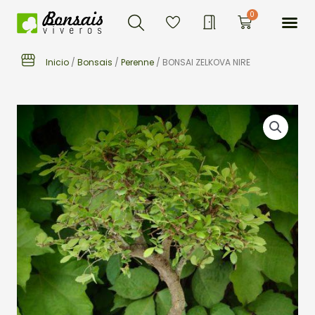
Buscar
Ir
Me
0
Carrito
al
contenido
Inicio
/
Bonsais
/
Perenne
/ BONSAI ZELKOVA NIRE