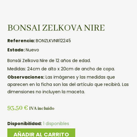
BONSAI ZELKOVA NIRE
Referencia:
BONZLKVNR12245
Estado:
Nuevo
Bonsái Zelkova Nire de 12 años de edad.
Medidas: 24cm de alto x 20cm de ancho de copa.
Observaciones:
Las imágenes y las medidas que
aparecen en la ficha son las del artículo que recibirá. Las
dimensiones no incluyen la maceta.
93,50
€
IVA incluído
BONSAI
Disponibilidad:
1 disponibles
ZELKOVA
AÑADIR AL CARRITO