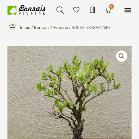
Buscar
Ir
Me
0
Carrito
al
contenido
Inicio
/
Bonsais
/
Perenne
/ BONSAI ZELKOVA NIRE