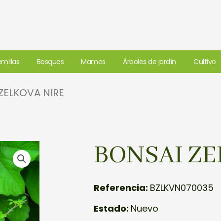
millas
Bosques
Mames
Árboles de jardín
Cultivo
ZELKOVA NIRE
BONSAI ZE
Referencia:
BZLKVN070035
Estado:
Nuevo