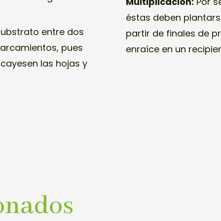
Multiplicación:
Por s
éstas deben plantars
substrato entre dos
partir de finales de 
charcamientos, pues
enraíce en un recipie
 cayesen las hojas y
onados