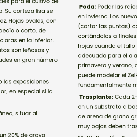
ies para el cultivo de
Poda:
Podar las raíc
 Su corteza lisa se
en invierno. Los nue
z. Hojas ovales, con
(cortar las puntas) c
pecíolo corto, de
cortándolos a finales
laras en la inferior.
hojas cuando el tall
utos son leñosos y
adecuada para el ala
dades en gran número
primavera y verano,
puede modelar el Zel
o las exposiciones
fundamentalmente me
, en especial si la
Trasplante:
Cada 2-3
en un substrato a ba
neo, situar al
de arena de grano gr
muy bajas deben tras
un 20% de grava