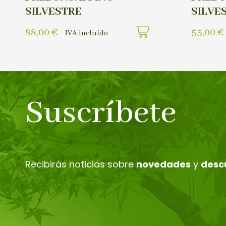
SILVESTRE
SILVE
88,00
€
55,00
€
IVA incluído
Suscríbete
Recibirás noticias sobre
novedades
y
desc