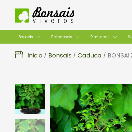
Ir
al
contenido
Bonsais
Prebonsais
Plantones
Se
Inicio
/
Bonsais
/
Caduca
/ BONSAI 