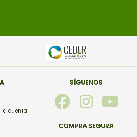
TA
SÍGUENOS
F
I
Y
a
n
o
 la cuenta
c
s
u
COMPRA SEGURA