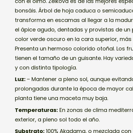
con el olmo. Zelkova es de las mejores espec
bonsáis. Árbol de hoja caduca o semicaduca.
transforma en escamas al llegar a la madure
el ápice agudo, dentadas y provistas de un 
color verde oscuro en la cara superior, más c
Presenta un hermoso colorido otoñal. Los fr
tienen el tamaño de un guisante. Hay varie
y con distinta tipología.
Luz:
– Mantener a pleno sol, aunque evitand
prolongadas durante la época de mayor calor
planta tiene una maceta muy baja.
Temperaturas:
En zonas de clima mediterrá
exterior, a pleno sol todo el año.
Substrato:
100% Akadama, o mezclada con 