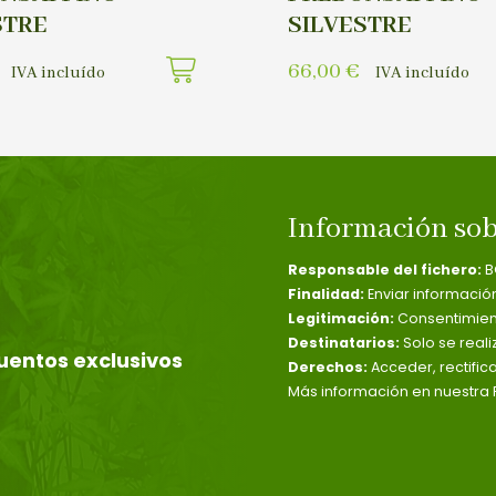
STRE
SILVESTRE
66,00
€
IVA incluído
IVA incluído
Información sob
Responsable del fichero:
B
Finalidad:
Enviar informació
Legitimación:
Consentimient
Destinatarios:
Solo se reali
uentos exclusivos
Derechos:
Acceder, rectific
Más información en nuestra P