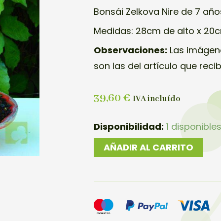
Bonsái Zelkova Nire de 7 año
Medidas: 28cm de alto x 20
Observaciones:
Las imágene
son las del artículo que reci
39,60
€
IVA incluído
BONSAI
Disponibilidad:
1 disponible
ZELKOVA
AÑADIR AL CARRITO
NIRE
cantidad