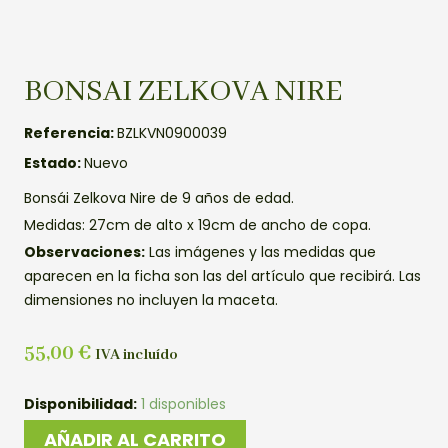
BONSAI ZELKOVA NIRE
Referencia:
BZLKVN0900039
Estado:
Nuevo
Bonsái Zelkova Nire de 9 años de edad.
Medidas: 27cm de alto x 19cm de ancho de copa.
Observaciones:
Las imágenes y las medidas que
aparecen en la ficha son las del artículo que recibirá. Las
dimensiones no incluyen la maceta.
55,00
€
IVA incluído
BONSAI
Disponibilidad:
1 disponibles
ZELKOVA
AÑADIR AL CARRITO