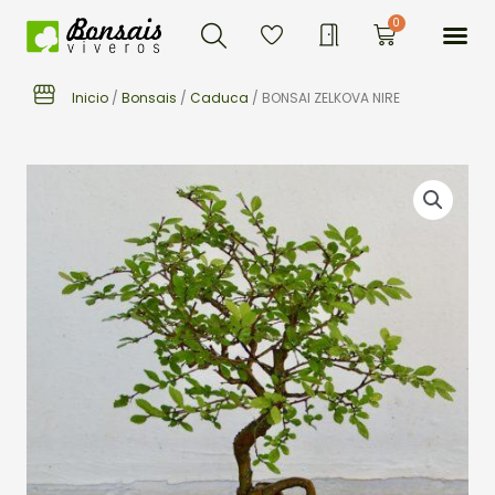
Buscar
Ir
Me
0
Carrito
al
contenido
Inicio
/
Bonsais
/
Caduca
/ BONSAI ZELKOVA NIRE