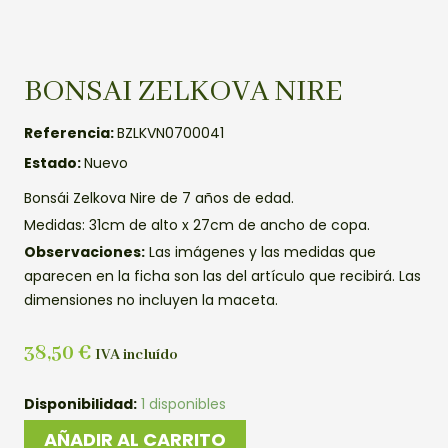
BONSAI ZELKOVA NIRE
Referencia:
BZLKVN0700041
Estado:
Nuevo
Bonsái Zelkova Nire de 7 años de edad.
Medidas: 31cm de alto x 27cm de ancho de copa.
Observaciones:
Las imágenes y las medidas que
aparecen en la ficha son las del artículo que recibirá. Las
dimensiones no incluyen la maceta.
38,50
€
IVA incluído
BONSAI
Disponibilidad:
1 disponibles
ZELKOVA
AÑADIR AL CARRITO