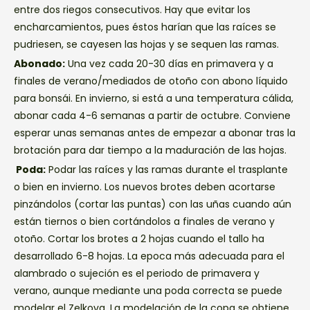
entre dos riegos consecutivos. Hay que evitar los
encharcamientos, pues éstos harían que las raíces se
pudriesen, se cayesen las hojas y se sequen las ramas.
Abonado:
Una vez cada 20-30 días en primavera y a
finales de verano/mediados de otoño con abono líquido
para bonsái. En invierno, si está a una temperatura cálida,
abonar cada 4-6 semanas a partir de octubre. Conviene
esperar unas semanas antes de empezar a abonar tras la
brotación para dar tiempo a la maduración de las hojas.
Poda:
Podar las raíces y las ramas durante el trasplante
o bien en invierno. Los nuevos brotes deben acortarse
pinzándolos (cortar las puntas) con las uñas cuando aún
están tiernos o bien cortándolos a finales de verano y
otoño. Cortar los brotes a 2 hojas cuando el tallo ha
desarrollado 6-8 hojas. La epoca más adecuada para el
alambrado o sujeción es el periodo de primavera y
verano, aunque mediante una poda correcta se puede
modelar el Zelkova. La modelación de la copa se obtiene