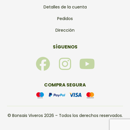
Detalles de la cuenta
Pedidos
Dirección
SÍGUENOS
F
I
Y
a
n
o
c
s
u
COMPRA SEGURA
e
t
t
b
a
u
© Bonsais Viveros 2026 – Todos los derechos reservados.