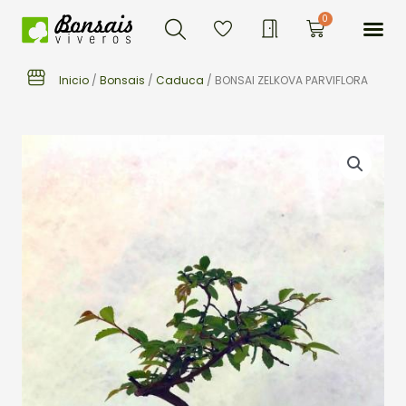
Buscar
Ir
Me
0
Carrito
al
contenido
Inicio
/
Bonsais
/
Caduca
/ BONSAI ZELKOVA PARVIFLORA