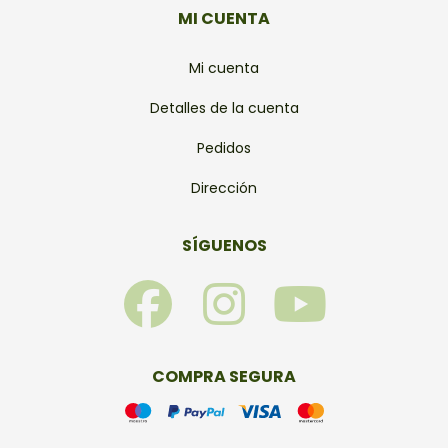
MI CUENTA
Mi cuenta
Detalles de la cuenta
Pedidos
Dirección
SÍGUENOS
F
I
Y
a
n
o
c
s
u
COMPRA SEGURA
e
t
t