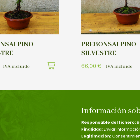
NSAI PINO
PREBONSAI PINO
STRE
SILVESTRE
66,00
€
IVA incluído
IVA incluído
Información sob
Responsable del fichero:
B
Finalidad:
Enviar informació
Legitimación:
Consentimient