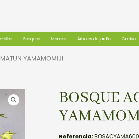
millas
Bosques
Mames
Árboles de jardín
Cultivo
LMATUN YAMAMOMIJI
BOSQUE A
YAMAMOMI
Referencia:
BOSACYAMA600