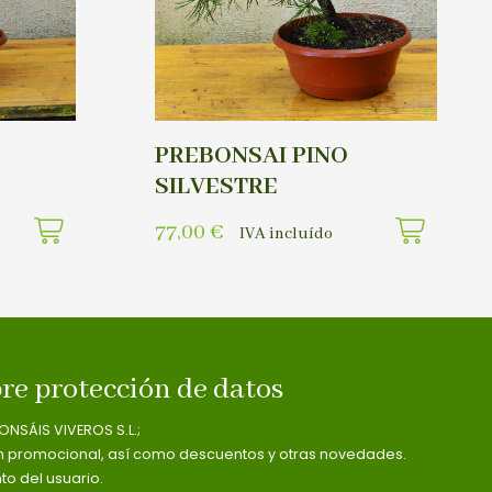
PREBONSAI PINO
SILVESTRE
77,00
€
IVA incluído
re protección de datos
ONSÁIS VIVEROS S.L.;
n promocional, así como descuentos y otras novedades.
o del usuario.