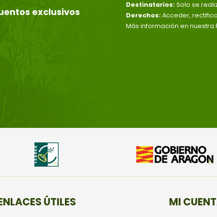
Destinatarios:
Solo se reali
uentos exclusivos
Derechos:
Acceder, rectific
Más información en nuestra P
ENLACES ÚTILES
MI CUEN