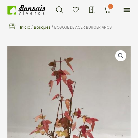
Buscar
Ir
Me
0
Carrito
al
contenido
Inicio
/
Bosques
/ BOSQUE DE ACER BURGERIANOS