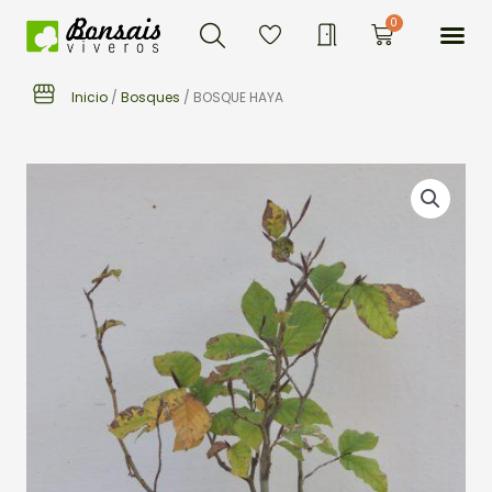
Buscar
Ir
Me
0
Carrito
al
contenido
Inicio
/
Bosques
/ BOSQUE HAYA