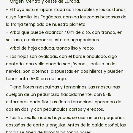
– Origen: Centro y oeste de Europa.
– El haya está emparentada con los robles y los castaños,
cuya familia, las Fagáceas, domina las zonas boscosas de
la franja templada de nuestro planeta.
– Árbol que puede alcanzar 40m de alto, con tronco, en
solitario, o columnar si esta en agrupaciones.
– Arbol de hoja caduca, tronco liso y recto.
– Las hojas son ovaladas, con el borde ondulado, algo
dentado, con vello cuando son jóvenes, incluso en los
nervios. Son alternas, dispuestas en dos hileras y pueden
tener entre 5-10 cm de largo.
– Tiene flores masculinas y femeninas. Las masculinas
cuelgan de un pedúnculo fláccidamente, con 5-15
estambres cada flor. Las flores femeninas aparecen de
dos en dos, y con pedúnculos cortos y erectos.
– Los frutos, llamados hayucos, se asemejan a pequeñas
castañas de corte triangular. Antes de la caída otoñal, las
hayas se tiñen de llamativos tonos ocres.