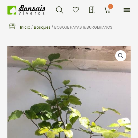
Buscar
Ir
Me
0
Carrito
al
contenido
Inicio
/
Bosques
/ BOSQUE HAYAS & BURGERIANOS