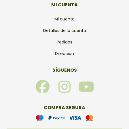
MI CUENTA
Mi cuenta
Detalles de la cuenta
Pedidos
Dirección
SÍGUENOS
F
I
Y
a
n
o
c
s
u
COMPRA SEGURA
e
t
t