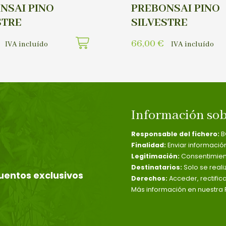
NSAI PINO
PREBONSAI PINO
STRE
SILVESTRE
66,00
€
IVA incluído
IVA incluído
Información sob
Responsable del fichero:
B
Finalidad:
Enviar informació
Legitimación:
Consentimient
Destinatarios:
Solo se reali
uentos exclusivos
Derechos:
Acceder, rectific
Más información en nuestra P