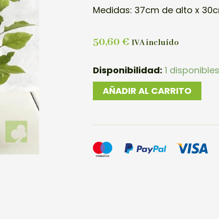
Medidas: 37cm de alto x 30
50,60
€
IVA incluído
BOSQUE
Disponibilidad:
1 disponible
MALUS
AÑADIR AL CARRITO
SIEBOLDII
cantidad