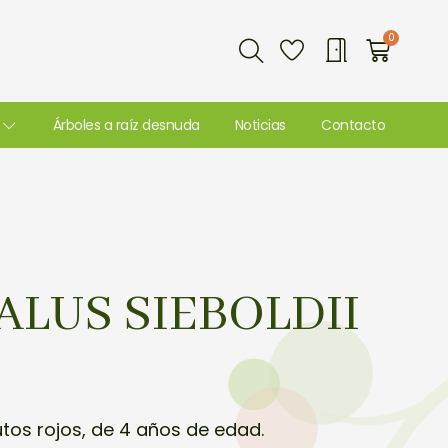
Buscar
0
Carri
Árboles a raíz desnuda
Noticias
Contacto
LUS SIEBOLDII
utos rojos, de 4 años de edad.