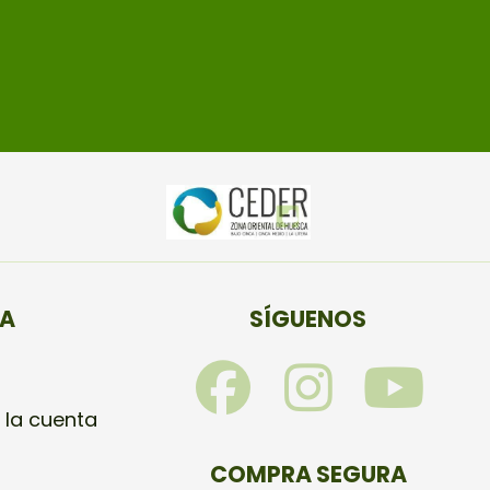
TA
SÍGUENOS
F
I
Y
a
n
o
 la cuenta
COMPRA SEGURA