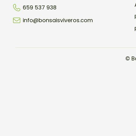
659 537 938
info@bonsaisviveros.com
© B