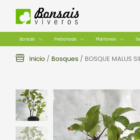
Ir
al
contenido
Bonsais
Prebonsais
Plantones
Se
Inicio
/
Bosques
/ BOSQUE MALUS SI