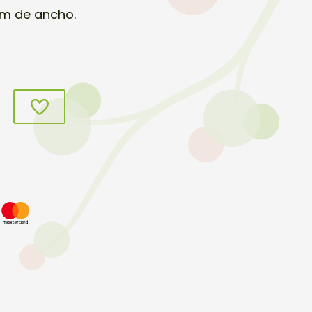
cm de ancho.
s