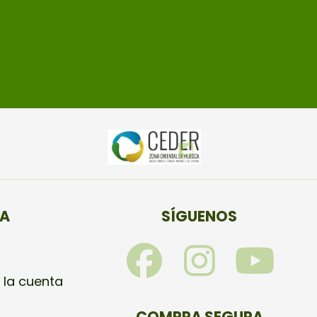
TA
SÍGUENOS
F
I
Y
a
n
o
 la cuenta
COMPRA SEGURA