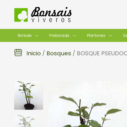
Ir
al
contenido
Bonsais
Prebonsais
Plantones
Se
Inicio
/
Bosques
/ BOSQUE PSEUDOC