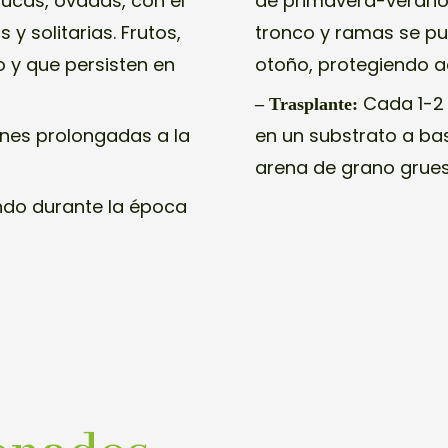
ducas, ovadas, con el
de primavera-verano.
 y solitarias. Frutos,
tronco y ramas se pu
 y que persisten en
otoño, protegiendo 
Cada 1-2 
– Trasplante:
ones prolongadas a la
en un substrato a ba
arena de grano grues
ndo durante la época