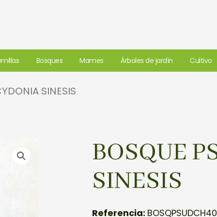
millas
Bosques
Mames
Árboles de jardín
Cultivo
YDONIA SINESIS
BOSQUE P
SINESIS
Referencia:
BOSQPSUDCH40