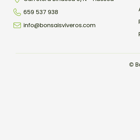
659 537 938
info@bonsaisviveros.com
© B