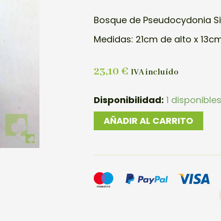
Bosque de Pseudocydonia Si
Medidas: 21cm de alto x 13c
23,10
€
IVA incluído
BOSQUE
Disponibilidad:
1 disponible
PSEUDOCYDONIA
AÑADIR AL CARRITO
SINESIS
cantidad