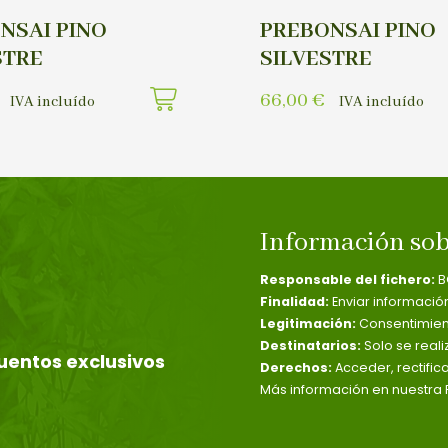
NSAI PINO
PREBONSAI PINO
STRE
SILVESTRE
66,00
€
IVA incluído
IVA incluído
Información sob
Responsable del fichero:
B
Finalidad:
Enviar informació
Legitimación:
Consentimient
Destinatarios:
Solo se reali
uentos exclusivos
Derechos:
Acceder, rectific
Más información en nuestra P