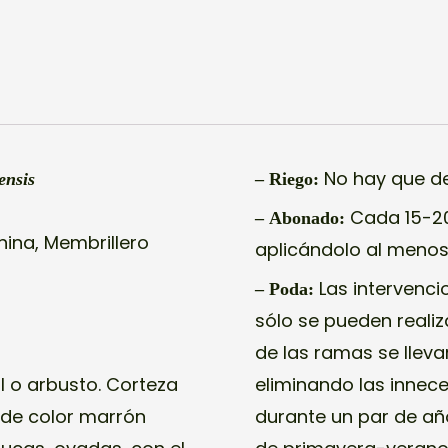
No hay que dej
ensis
– Riego:
Cada 15-20 
– Abonado:
ina, Membrillero
aplicándolo al menos
Las intervenci
– Poda:
sólo se pueden realiz
de las ramas se lleva
l o arbusto. Corteza
eliminando las innec
 de color marrón
durante un par de año