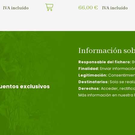
66,00
€
IVA incluído
IVA incluído
Información sob
Responsable del fichero:
B
Finalidad:
Enviar informació
Legitimación:
Consentimient
Destinatarios:
Solo se reali
uentos exclusivos
Derechos:
Acceder, rectific
Más información en nuestra P