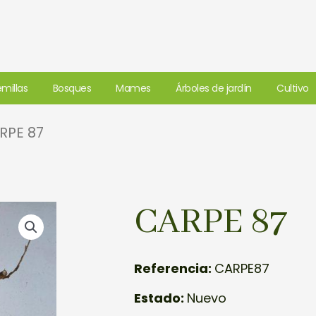
millas
Bosques
Mames
Árboles de jardín
Cultivo
RPE 87
CARPE 87
Referencia:
CARPE87
Estado:
Nuevo