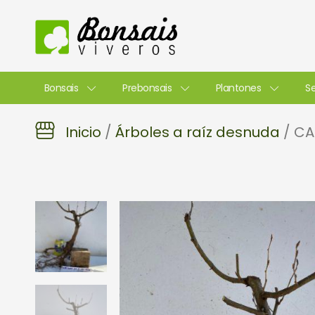
Ir
al
contenido
Bonsais
Prebonsais
Plantones
Se
Inicio
/
Árboles a raíz desnuda
/ CA