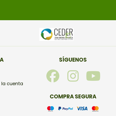
TA
SÍGUENOS
F
I
Y
a
n
o
 la cuenta
c
s
u
COMPRA SEGURA
e
t
t