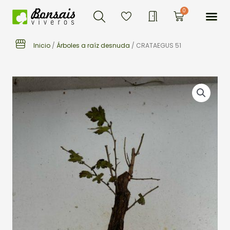
Buscar
Ir
Me
0
Carrito
al
contenido
Inicio
/
Árboles a raíz desnuda
/ CRATAEGUS 51