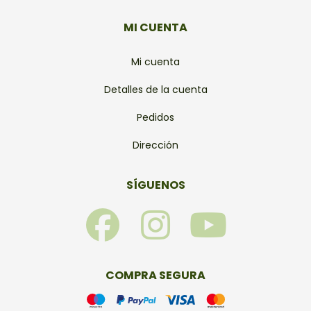
MI CUENTA
Mi cuenta
Detalles de la cuenta
Pedidos
Dirección
SÍGUENOS
F
I
Y
a
n
o
c
s
u
COMPRA SEGURA