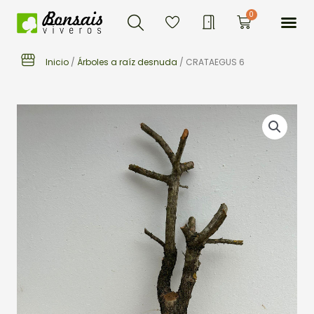
Buscar
Ir
Me
0
Carrito
al
contenido
Inicio
/
Árboles a raíz desnuda
/ CRATAEGUS 6