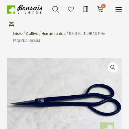
Buscar
Ir
Me
0
Carrito
al
contenido
Inicio
/
Cultivo
/
Herramientas
/ DINGMU TIJERAS FINA
PEQUEÑA 180MM