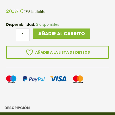
20,57
€
IVA incluído
DINGMU
Disponibilidad:
2 disponibles
TIJERAS
AÑADIR AL CARRITO
FINA
PEQUEÑA
180MM
AÑADIR A LA LISTA DE DESEOS
cantidad
DESCRIPCIÓN