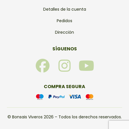
Detalles de la cuenta
Pedidos
Dirección
SÍGUENOS
F
I
Y
a
n
o
c
s
u
COMPRA SEGURA
e
t
t
b
a
u
© Bonsais Viveros 2026 – Todos los derechos reservados.