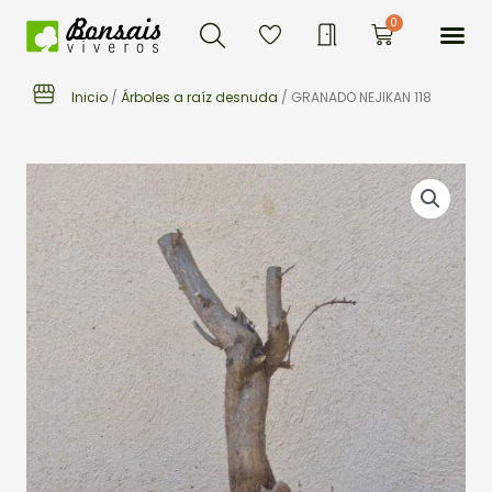
Buscar
Ir
Me
0
Carrito
al
contenido
Inicio
/
Árboles a raíz desnuda
/ GRANADO NEJIKAN 118