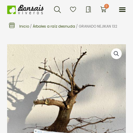
Buscar
Ir
Me
0
Carrito
al
contenido
Inicio
/
Árboles a raíz desnuda
/ GRANADO NEJIKAN 132