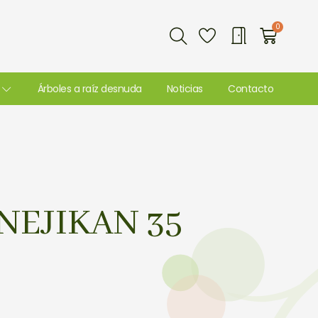
Buscar
0
Carri
Árboles a raíz desnuda
Noticias
Contacto
EJIKAN 35