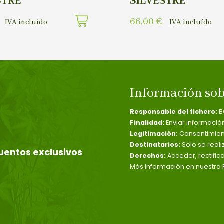
STRE
SILVESTRE
66,00
€
IVA incluído
IVA incluído
Información sob
Responsable del fichero:
B
Finalidad:
Enviar informació
Legitimación:
Consentimient
Destinatarios:
Solo se reali
uentos exclusivos
Derechos:
Acceder, rectific
Más información en nuestra P