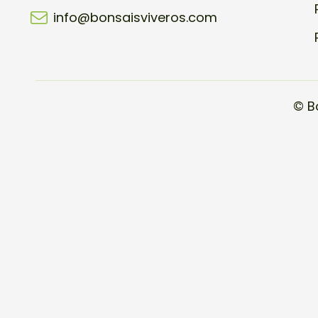
info@bonsaisviveros.com
© B