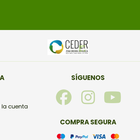
TA
SÍGUENOS
F
I
Y
a
n
o
 la cuenta
c
s
u
COMPRA SEGURA