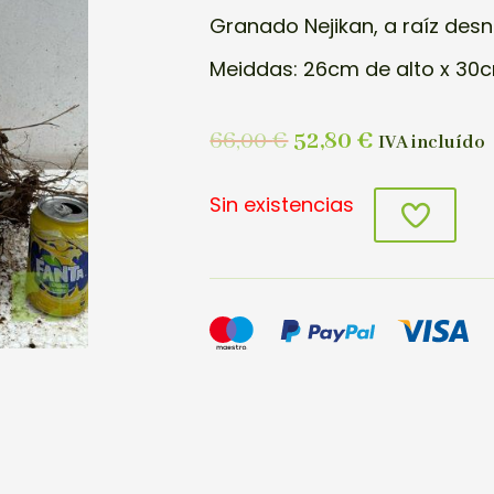
Granado Nejikan, a raíz des
Meiddas: 26cm de alto x 30c
66,00
€
52,80
€
IVA incluído
Sin existencias