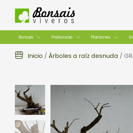
Ir
al
contenido
Bonsais
Prebonsais
Plantones
Se
Inicio
/
Árboles a raíz desnuda
/ GR